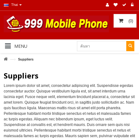
Thai
(
0
)
MENU
—›
Suppliers
Suppliers
Lorem ipsum dolor sit amet, consectetur adipiscing elit. Suspendisse egestas
consectetur auctor. Quisque vestibulum ligula est, sit amet interdum urna
lacinia eget. Fusce neque velit, elementum tincidunt placerat a, consectetur sit
amet lorem. Quisque feugiat tincidunt orci, in sagittis justo sollicitudin ac. Nam
quis faucibus ligula. Maecenas mattis risus sit amet elit porta pharetra.
Pellentesque habitant morbi tristique senectus et netus et malesuada fames
ac turpis egestas. Aliquam nec bibendum ipsum, eget luctus velit.
Suspendisse at convallis est, et hendrerit mauris. Duis ornare sem quis nisi
euismod ultricies. Pellentesque habitant morbi tristique senectus et netus et
malesuada fames ac turpis egestas. Mauris sapien sem, pulvinar vulputate elit