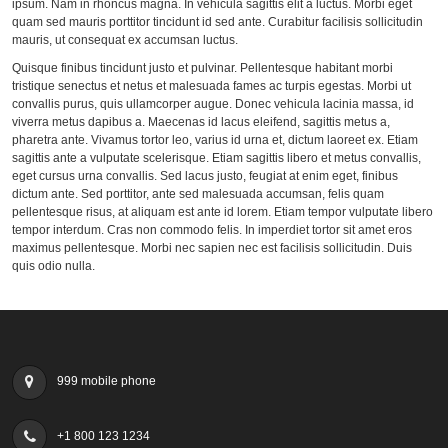
ipsum. Nam in rhoncus magna. In vehicula sagittis elit a luctus. Morbi eget
quam sed mauris porttitor tincidunt id sed ante. Curabitur facilisis sollicitudin
mauris, ut consequat ex accumsan luctus.
Quisque finibus tincidunt justo et pulvinar. Pellentesque habitant morbi
tristique senectus et netus et malesuada fames ac turpis egestas. Morbi ut
convallis purus, quis ullamcorper augue. Donec vehicula lacinia massa, id
viverra metus dapibus a. Maecenas id lacus eleifend, sagittis metus a,
pharetra ante. Vivamus tortor leo, varius id urna et, dictum laoreet ex. Etiam
sagittis ante a vulputate scelerisque. Etiam sagittis libero et metus convallis,
eget cursus urna convallis. Sed lacus justo, feugiat at enim eget, finibus
dictum ante. Sed porttitor, ante sed malesuada accumsan, felis quam
pellentesque risus, at aliquam est ante id lorem. Etiam tempor vulputate libero
tempor interdum. Cras non commodo felis. In imperdiet tortor sit amet eros
maximus pellentesque. Morbi nec sapien nec est facilisis sollicitudin. Duis
quis odio nulla.
999 mobile phone
+1 800 123 1234