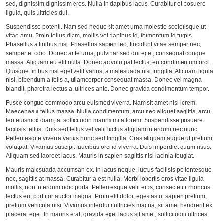
sed, dignissim dignissim eros. Nulla in dapibus lacus. Curabitur et posuere
ligula, quis ultricies dui.
Suspendisse potenti. Nam sed neque sit amet urna molestie scelerisque ut
vitae arcu. Proin tellus diam, mollis vel dapibus id, fermentum id turpis.
Phasellus a finibus nisi. Phasellus sapien leo, tincidunt vitae semper nec,
semper et odio. Donec ante urna, pulvinar sed dui eget, consequat congue
massa. Aliquam eu elit nulla. Donec ac volutpat lectus, eu condimentum orci.
Quisque finibus nisl eget velit varius, a malesuada nisi fringilla. Aliquam ligula
nisl, bibendum a felis a, ullamcorper consequat massa. Donec vel magna
blandit, pharetra lectus a, ultrices ante. Donec gravida condimentum tempor.
Fusce congue commodo arcu euismod viverra. Nam sit amet nisi lorem.
Maecenas a tellus massa. Nulla condimentum, arcu nec aliquet sagittis, arcu
leo euismod diam, at sollicitudin mauris mi a lorem. Suspendisse posuere
facilisis tellus. Duis sed tellus vel velit luctus aliquam interdum nec nunc.
Pellentesque viverra varius nunc sed fringilla. Cras aliquam augue ut pretium
volutpat. Vivamus suscipit faucibus orci id viverra. Duis imperdiet quam risus.
Aliquam sed laoreet lacus. Mauris in sapien sagittis nisl lacinia feugiat.
Mauris malesuada accumsan ex. In lacus neque, luctus facilisis pellentesque
nec, sagittis at massa. Curabitur a est nulla. Morbi lobortis eros vitae ligula
mollis, non interdum odio porta. Pellentesque velit eros, consectetur rhoncus
lectus eu, porttitor auctor magna. Proin elit dolor, egestas ut sapien pretium,
pretium vehicula nisi. Vivamus interdum ultricies magna, sit amet hendrerit ex
placerat eget. In mauris erat, gravida eget lacus sit amet, sollicitudin ultrices